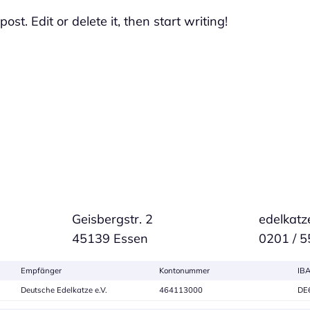
st. Edit or delete it, then start writing!
Geisbergstr. 2
edelkat
45139 Essen
0201 / 
Empfänger
Kontonummer
IB
Deutsche Edelkatze e.V.
464113000
DE