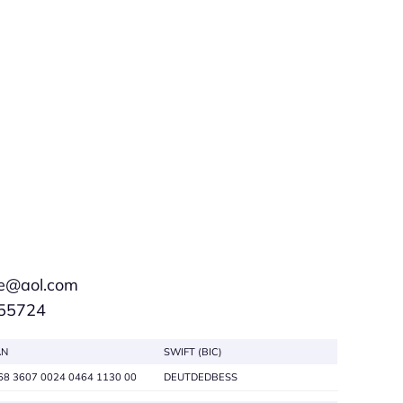
ze@aol.com
555724
AN
SWIFT (BIC)
68 3607 0024 0464 1130 00
DEUTDEDBESS