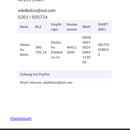
edelkatze@aol.com
0201 / 555724
Empfä
Konton
SWIFT
Bank
BLZ
IBAN
nger
ummer
(BIC)
DE68
Deutsc
3607
Deutsc
DEUTD
360
he
46411
0024
he
EDBES
700 24
Edelkat
3000
0464
Bank
S
ze e.V.
1130
00
Zahlung mit PayPal
Email Adresse: edelkatze@aol.com
Impressum